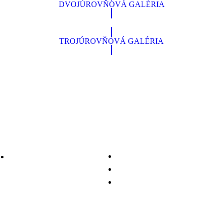
DVOJÚROVŇOVÁ GALÉRIA
TROJÚROVŇOVÁ GALÉRIA
Kontaktujte nás
Rýchle menu
Naše služby
Kollárova 31A
917 01 Trnava
O nás
Kontakt
Naše služby